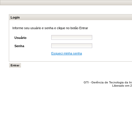
Login
Informe seu usuário e senha e clique no botão Entrar
Usuário
Senha
Esqueci minha senha
GTI - Gerência de Tecnologia da I
Liberado em 2